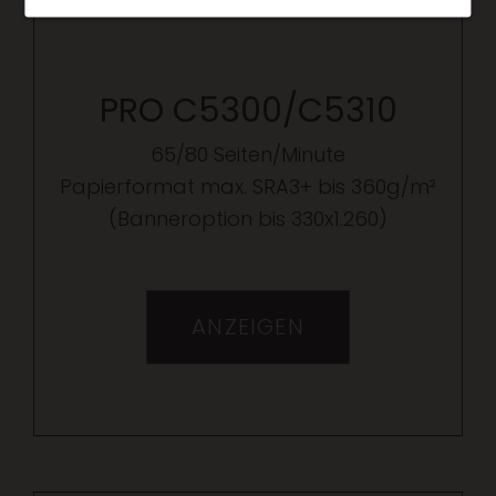
PRO C5300/C5310
65/80 Seiten/Minute
Papierformat max. SRA3+ bis 360g/m²
(Banneroption bis 330x1.260)
ANZEIGEN