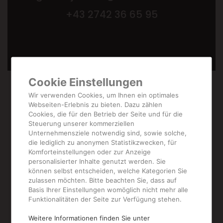
+43 2742 36 65 95
Cookie Einstellungen
Wir verwenden Cookies, um Ihnen ein optimales
Webseiten-Erlebnis zu bieten. Dazu zählen
Cookies, die für den Betrieb der Seite und für die
Steuerung unserer kommerziellen
Unternehmensziele notwendig sind, sowie solche,
die lediglich zu anonymen Statistikzwecken, für
Komforteinstellungen oder zur Anzeige
personalisierter Inhalte genutzt werden. Sie
können selbst entscheiden, welche Kategorien Sie
Weitere
zulassen möchten. Bitte beachten Sie, dass auf
Basis Ihrer Einstellungen womöglich nicht mehr alle
Funktionalitäten der Seite zur Verfügung stehen.
Produkte aus
Weitere Informationen finden Sie unter