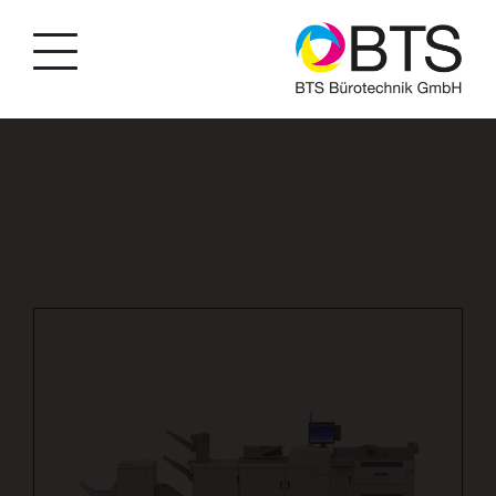
string(34) "produkte/produktionsmaschinen/p/20"
bool(false) string(4) "BTSA"