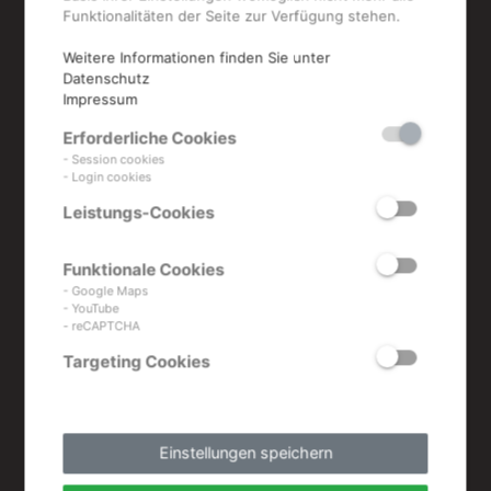
Funktionalitäten der Seite zur Verfügung stehen.
Weitere Informationen finden Sie unter
Datenschutz
Impressum
Erforderliche Cookies
- Session cookies
- Login cookies
Leistungs-Cookies
Funktionale Cookies
- Google Maps
- YouTube
SP C352
- reCAPTCHA
Targeting Cookies
30 Seiten/Minute
Papierformat A6-A4 bis 220g/m²
Einstellungen speichern