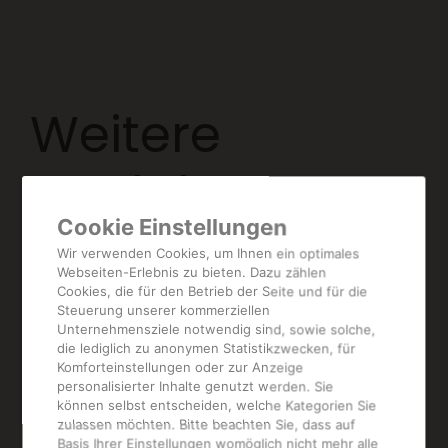
Weitere
Produkte aus
Cookie Einstellungen
dieser
Wir verwenden Cookies, um Ihnen ein optimales
Webseiten-Erlebnis zu bieten. Dazu zählen
Kategorie
Cookies, die für den Betrieb der Seite und für die
Steuerung unserer kommerziellen
Unternehmensziele notwendig sind, sowie solche,
die lediglich zu anonymen Statistikzwecken, für
Komforteinstellungen oder zur Anzeige
personalisierter Inhalte genutzt werden. Sie
können selbst entscheiden, welche Kategorien Sie
zulassen möchten. Bitte beachten Sie, dass auf
Basis Ihrer Einstellungen womöglich nicht mehr alle