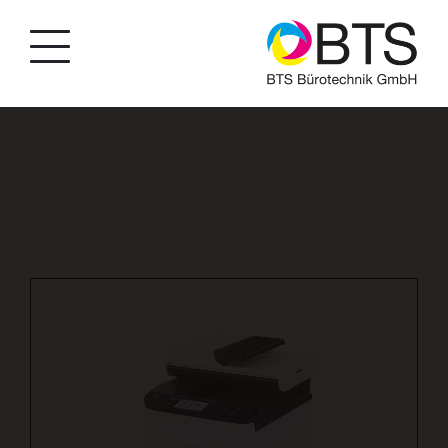
string(35) "produkte/drucker/drucker-farbe/p/50"
bool(false) string(4) "BTSA"