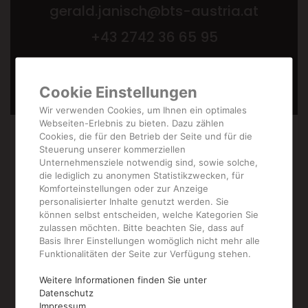
gerald.janisch@bts-austria.at
+43 2742 36 65 95
Cookie Einstellungen
Wir verwenden Cookies, um Ihnen ein optimales
Webseiten-Erlebnis zu bieten. Dazu zählen
Cookies, die für den Betrieb der Seite und für die
Steuerung unserer kommerziellen
Unternehmensziele notwendig sind, sowie solche,
die lediglich zu anonymen Statistikzwecken, für
Komforteinstellungen oder zur Anzeige
personalisierter Inhalte genutzt werden. Sie
können selbst entscheiden, welche Kategorien Sie
zulassen möchten. Bitte beachten Sie, dass auf
Basis Ihrer Einstellungen womöglich nicht mehr alle
Funktionalitäten der Seite zur Verfügung stehen.
Weitere
Weitere Informationen finden Sie unter
Datenschutz
Impressum