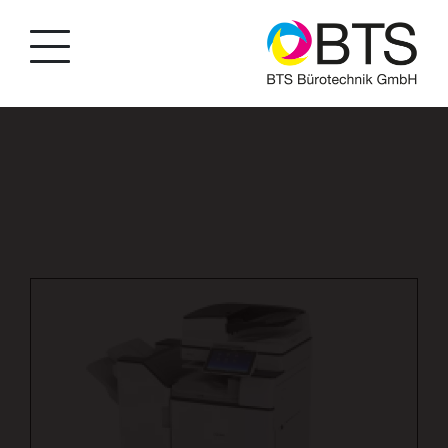
string(45) "produkte/kopierer/kopierer-schwarz-
weiss/p/46" bool(false) string(4) "BTSA"