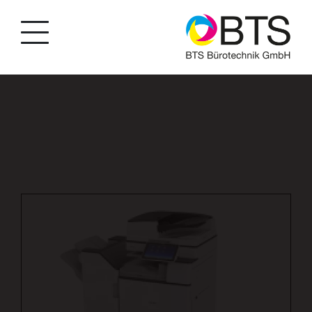
string(45) "produkte/kopierer/kopierer-schwarz-
weiss/p/45" bool(false) string(4) "BTSA"