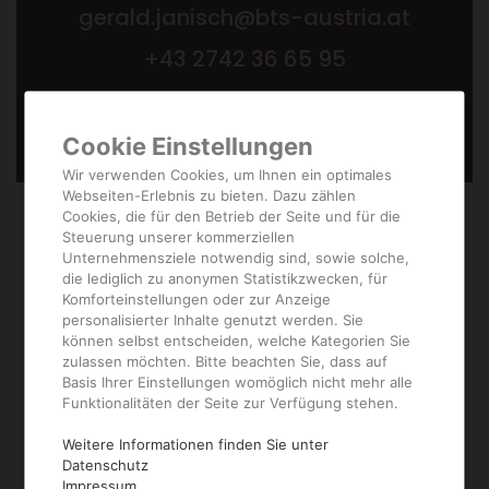
gerald.janisch@bts-austria.at
+43 2742 36 65 95
Cookie Einstellungen
Wir verwenden Cookies, um Ihnen ein optimales
Webseiten-Erlebnis zu bieten. Dazu zählen
Cookies, die für den Betrieb der Seite und für die
Steuerung unserer kommerziellen
Unternehmensziele notwendig sind, sowie solche,
die lediglich zu anonymen Statistikzwecken, für
Komforteinstellungen oder zur Anzeige
personalisierter Inhalte genutzt werden. Sie
können selbst entscheiden, welche Kategorien Sie
zulassen möchten. Bitte beachten Sie, dass auf
Basis Ihrer Einstellungen womöglich nicht mehr alle
Funktionalitäten der Seite zur Verfügung stehen.
Weitere
Weitere Informationen finden Sie unter
Datenschutz
Impressum