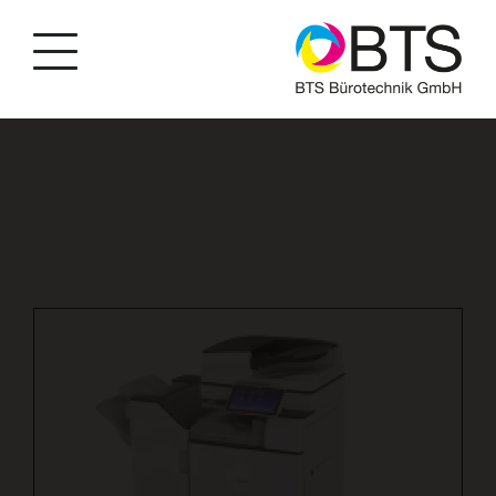
string(45) "produkte/kopierer/kopierer-schwarz-
weiss/p/43" bool(false) string(4) "BTSA"