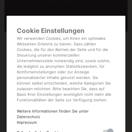
Cookie Einstellungen
Wir verwenden Cookies, um Ihnen ein optimales
Webseiten-Erlebnis zu bieten. Dazu zählen
Cookies, die für den Betrieb der Seite und für die
Steuerung unserer kommerziellen
Unternehmensziele notwendig sind, sowie solche,
die lediglich zu anonymen Statistikzwecken, für
Komforteinstellungen oder zur Anzeige
personalisierter Inhalte genutzt werden. Sie
können selbst entscheiden, welche Kategorien Sie
zulassen möchten. Bitte beachten Sie, dass auf
Weitere
Basis Ihrer Einstellungen womöglich nicht mehr alle
Funktionalitäten der Seite zur Verfügung stehen.
Produkte aus
Weitere Informationen finden Sie unter
Datenschutz
Impressum