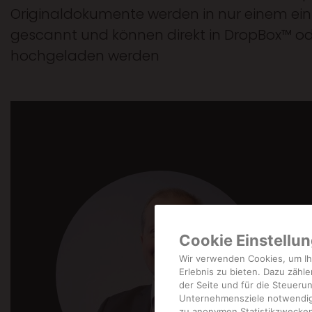
Originaldokumente werden in nur einem ei
gescannt und können direkt in DropBox™ o
hochgeladen werden
Cookie Einstellu
Wir verwenden Cookies, um Ih
Erlebnis zu bieten. Dazu zähle
der Seite und für die Steueru
Unternehmensziele notwendig s
zu anonymen Statistikzwecken