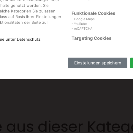
nhalte genutzt werden. Sie
+43 2742 36 65 95
elche Kategorien Sie zulassen
Funktionale Cookies
ass auf Basis Ihrer Einstellungen
- Google Maps
tionalitäten der Seite zur
- YouTube
- reCAPTCHA
Targeting Cookies
Sie unter Datenschutz
Einstellungen speichern
 aus dieser Kateg