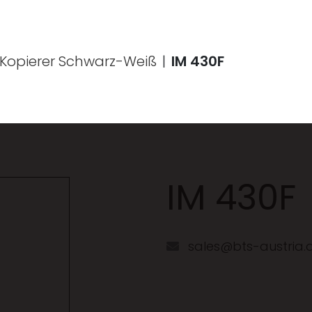
 bool(false) string(4) "BTSA"
Kopierer Schwarz-Weiß
|
IM 430F
IM 430F
sales@bts-austria.