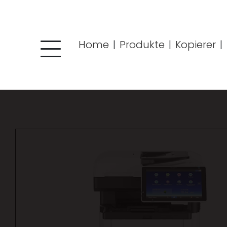
string(45) "produkte/kopierer/kopierer-schwarz-weiss/p/38"
Home
|
Produkte
|
Kopierer
|